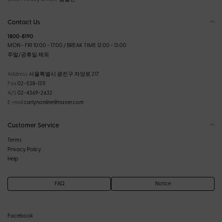
Contact Us
1800-8190
MON - FRI 10:00 - 17:00 / BREAK TIME 12:00 - 13:00
주말/공휴일 제외
Address
서울특별시 광진구 자양로 217
Fax
02-538-1311
A/S
02-4369-2632
E-mail
carlynonline@naver.com
Customer Service
Terms
Privacy Policy
Help
FAQ
Notice
Facebook