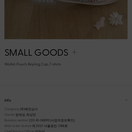
SMALL GOODS
Wallet, Pouch, Keyring, Cap, T-shirts
Info
Company
(주)예진상사
Owner
엄재성, 최상민
Business number
220-81-08890
[사업자정보확인]
Mail-order-license
제 2021-서울광진-2188호
Chief Privacy Officer
엄일선