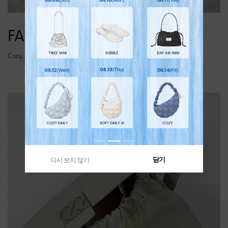
FABRIC LINE
Cozy, Joy, Soft, Luke, Lane, Cushy
닫기
다시 보지 않기