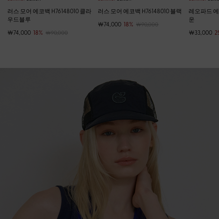
러스 모어 에코백 H76148010 클라
러스 모어 에코백 H76148010 블랙
레오파드 에코
우드블루
운
￦74,000
18%
￦90,000
￦74,000
18%
￦33,000
2
￦90,000