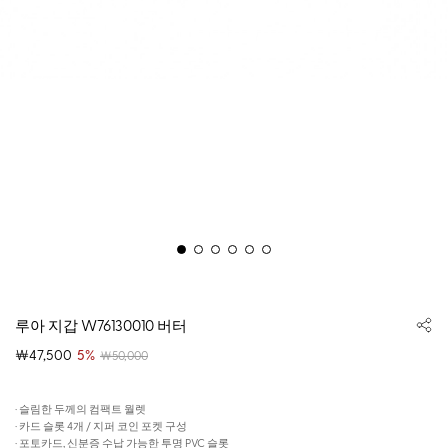
루아 지갑 W76130010 버터
￦47,500
5%
￦50,000
· 슬림한 두께의 컴팩트 월렛
· 카드 슬롯 4개 / 지퍼 코인 포켓 구성
· 포토카드, 신분증 수납 가능한 투명 PVC 슬롯