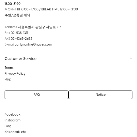
1800-8190
MON - FRI 10:00 - 17:00 / BREAK TIME 12:00 - 13:00
주말/공휴일 제외
Address
서울특별시 광진구 자양로 217
Fax
02-538-1311
A/S
02-4369-2632
E-mail
carlynonline@naver.com
Customer Service
Terms
Privacy Policy
Help
FAQ
Notice
Facebook
Instagram
Blog
Kakaotalk ch+