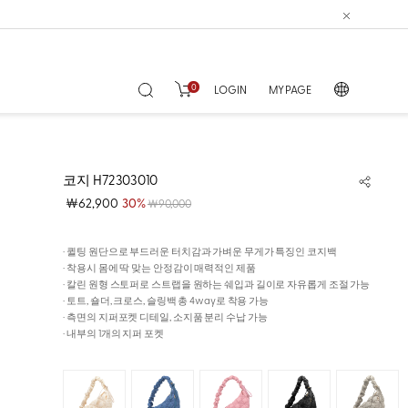
0
LOGIN
MY PAGE
코지 H72303010
￦62,900
30%
￦90,000
· 퀼팅 원단으로 부드러운 터치감과 가벼운 무게가 특징인 코지백
· 착용시 몸에 딱 맞는 안정감이 매력적인 제품
· 칼린 원형 스토퍼로 스트랩을 원하는 쉐입과 길이로 자유롭게 조절 가능
· 토트, 숄더, 크로스, 슬링백 총 4way로 착용 가능
· 측면의 지퍼포켓 디테일, 소지품 분리 수납 가능
· 내부의 1개의 지퍼 포켓