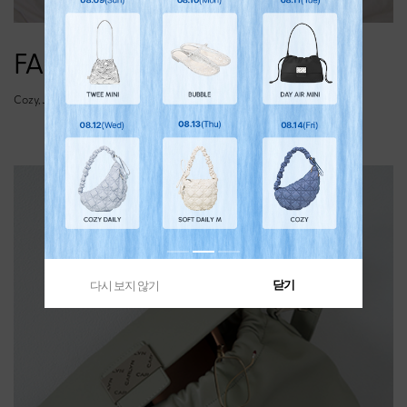
FABRIC LINE
Cozy, Joy, Soft, Luke, Lane, Cushy
닫기
다시 보지 않기