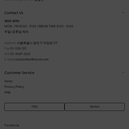
Contact Us
1800-8190
MON - FRI 10:00 - 17:00 / BREAK TIME 12:00 - 13:00
주말/공휴일 제외
Address
서울특별시 광진구 자양로 217
Fax
02-538-1311
A/S
02-4369-2632
E-mail
carlynonline@naver.com
Customer Service
Terms
Privacy Policy
Help
FAQ
Notice
Facebook