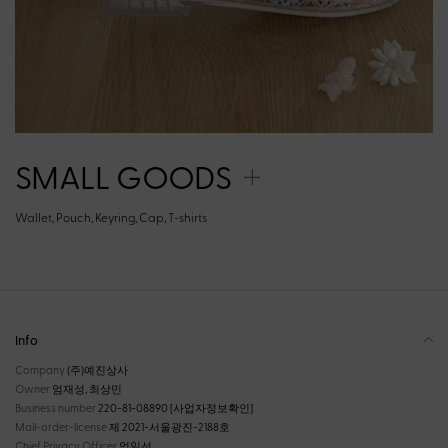
SMALL GOODS
Wallet, Pouch, Keyring, Cap, T-shirts
Info
Company
(주)예진상사
Owner
엄재성, 최상민
Business number
220-81-08890
[사업자정보확인]
Mail-order-license
제 2021-서울광진-2188호
Chief Privacy Officer
엄일선