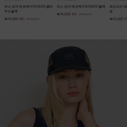
러스 모어 에코백 H76148010 클라
러스 모어 에코백 H76148010 블랙
레오파드 에코
우드블루
운
￦74,000
18%
￦90,000
￦74,000
18%
￦33,000
2
￦90,000