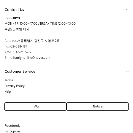
Contact Us
1800-8190
MON - FRI 10:00 - 17:00 / BREAK TIME 12:00 - 13:00
주말/공휴일 제외
Address
서울특별시 광진구 자양로 217
Fax
02-538-1311
A/S
02-4369-2632
E-mail
carlynonline@naver.com
Customer Service
Terms
Privacy Policy
Help
FAQ
Notice
Facebook
Instagram