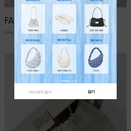
FABRIC LINE
Cozy, Joy, Soft, Luke, Lane, Cushy
닫기
다시 보지 않기