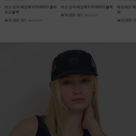
러스 모어 에코백 H76148010 클라
러스 모어 에코백 H76148010 블랙
레오파드 에코
우드블루
운
￦74,000
18%
￦90,000
￦74,000
18%
￦33,000
2
￦90,000