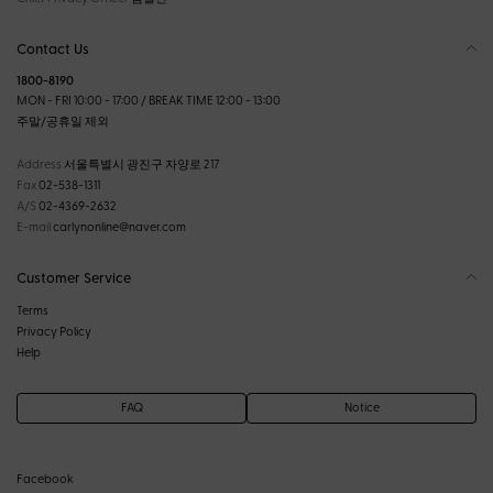
Contact Us
1800-8190
MON - FRI 10:00 - 17:00 / BREAK TIME 12:00 - 13:00
주말/공휴일 제외
Address
서울특별시 광진구 자양로 217
Fax
02-538-1311
A/S
02-4369-2632
E-mail
carlynonline@naver.com
Customer Service
Terms
Privacy Policy
Help
FAQ
Notice
Facebook