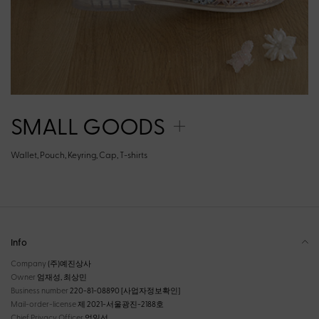
SMALL GOODS
Wallet, Pouch, Keyring, Cap, T-shirts
Info
Company
(주)예진상사
Owner
엄재성, 최상민
Business number
220-81-08890
[사업자정보확인]
Mail-order-license
제 2021-서울광진-2188호
Chief Privacy Officer
엄일선