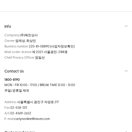
Info
Company
(주)예진상사
Owner
엄재성, 최상민
Business number
220-81-08890
[사업자정보확인]
Mail-order-license
제 2021-서울광진-2188호
Chief Privacy Officer
엄일선
Contact Us
1800-8190
MON - FRI 10:00 - 17:00 / BREAK TIME 12:00 - 13:00
주말/공휴일 제외
Address
서울특별시 광진구 자양로 217
Fax
02-538-1311
A/S
02-4369-2632
E-mail
carlynonline@naver.com