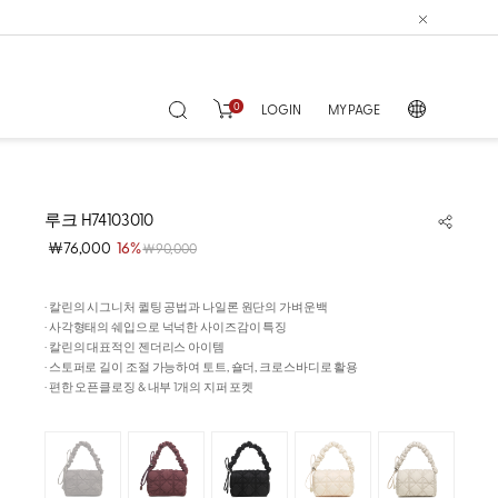
0
LOGIN
MY PAGE
루크 H74103010
￦76,000
16%
￦90,000
· 칼린의 시그니처 퀼팅 공법과 나일론 원단의 가벼운백
· 사각형태의 쉐입으로 넉넉한 사이즈감이 특징
· 칼린의 대표적인 젠더리스 아이템
· 스토퍼로 길이 조절 가능하여 토트, 숄더, 크로스바디로 활용
· 편한 오픈클로징 & 내부 1개의 지퍼 포켓