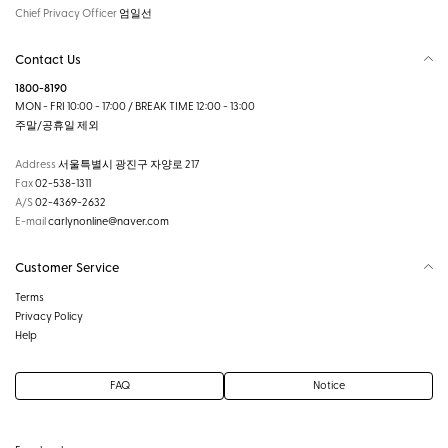
Chief Privacy Officer
엄일선
Contact Us
1800-8190
MON - FRI 10:00 - 17:00 / BREAK TIME 12:00 - 13:00
주말/공휴일 제외
Address
서울특별시 광진구 자양로 217
Fax
02-538-1311
A/S
02-4369-2632
E-mail
carlynonline@naver.com
Customer Service
Terms
Privacy Policy
Help
FAQ
Notice