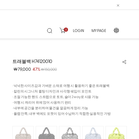
0
LOGIN
MY PAGE
트래블백 H74120010
￦79,000
47%
￦150,000
· 넉넉한 사이즈감과 가벼운 소재로 여행 시 활용하기 좋은 트래블백
· 칼린의 시그니처 퀼팅 디자인과 사각형 쉐입이 포인트
· 조절 가능한 핸드 스트랩으로 토트, 숄더 2way로 사용 가능
· 여행 시 캐리어 위에 얹어 사용하기 편리
· 내부에 공간을 분리하여 물건을 깔끔하게 정리 가능
· 플랩 안쪽, 내부 벽에도 포켓이 있어 수납하기 적합한 실용적인 가방