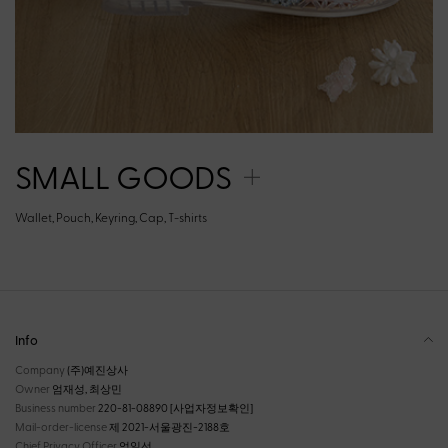
SMALL GOODS
Wallet, Pouch, Keyring, Cap, T-shirts
Info
Company
(주)예진상사
Owner
엄재성, 최상민
Business number
220-81-08890
[사업자정보확인]
Mail-order-license
제 2021-서울광진-2188호
Chief Privacy Officer
엄일선