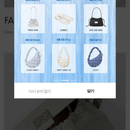
FABRIC LINE
Cozy, Joy, Soft, Luke, Lane, Cushy
닫기
다시 보지 않기