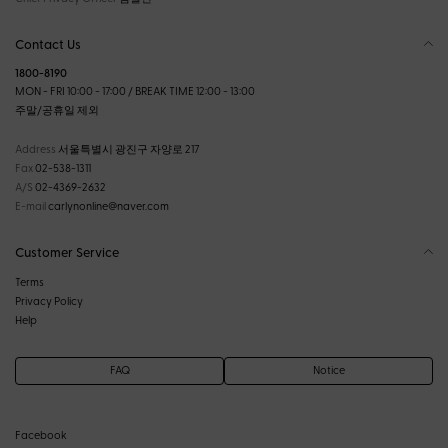
Contact Us
1800-8190
MON - FRI 10:00 - 17:00 / BREAK TIME 12:00 - 13:00
주말/공휴일 제외
Address
서울특별시 광진구 자양로 217
Fax
02-538-1311
A/S
02-4369-2632
E-mail
carlynonline@naver.com
Customer Service
Terms
Privacy Policy
Help
FAQ
Notice
Facebook