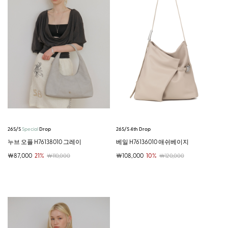
26S/S
Special
Drop
26S/S 4th Drop
누브 오플 H76138010 그레이
베일 H76136010 애쉬베이지
￦87,000
21%
￦108,000
10%
￦110,000
￦120,000