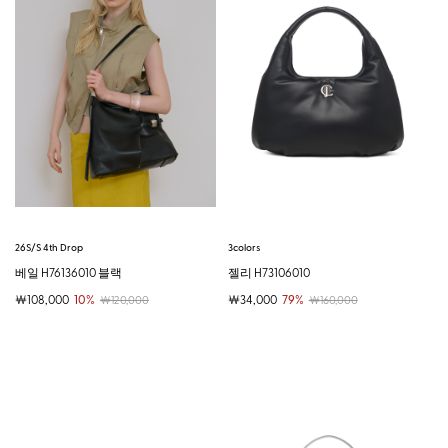
26S/S 4th Drop
3colors
베일 H76136010 블랙
젤리 H73106010
￦108,000
10%
￦34,000
79%
￦120,000
￦160,000