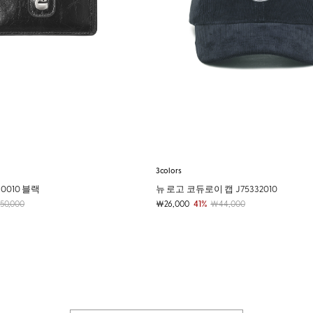
3colors
0010 블랙
뉴 로고 코듀로이 캡 J75332010
50,000
￦26,000
41%
￦44,000