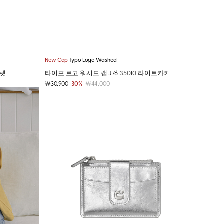
New Cap
Typo Logo Washed
올렛
타이포 로고 워시드 캡 J76135010 라이트카키
￦30,900
30%
￦44,000