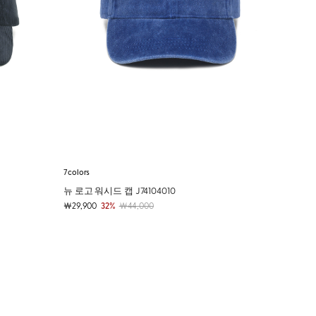
7colors
뉴 로고 워시드 캡 J74104010
￦29,900
32%
￦44,000