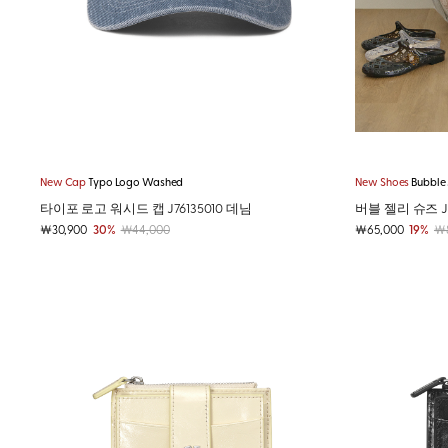
New Cap
Typo Logo Washed
New Shoes
Bubble 
타이포 로고 워시드 캡 J76135010 데님
버블 젤리 슈즈 J
￦30,900
30%
￦44,000
￦65,000
19%
￦8