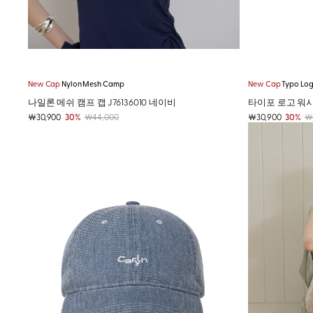
New Cap
Nylon Mesh Camp
New Cap
Typo Lo
나일론 메쉬 캠프 캡 J76136010 네이비
타이포 로고 워시드
￦30,900
30%
￦44,000
￦30,900
30%
￦