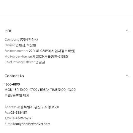
Info
Company
(주)예진상사
Owner
엄재성, 최상민
Business number
220-81-08890
[사업자정보확인]
Mail-order-license
제 2021-서울광진-2188호
Chief Privacy Officer
엄일선
Contact Us
1800-8190
MON - FRI 10:00 - 17:00 / BREAK TIME 12:00 - 13:00
주말/공휴일 제외
Address
서울특별시 광진구 자양로 217
Fax
02-538-1311
A/S
02-4369-2632
E-mail
carlynonline@naver.com