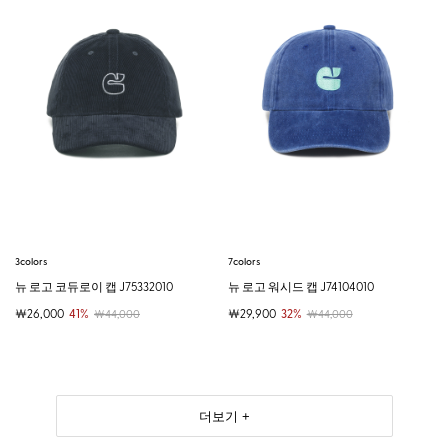
3colors
7colors
뉴 로고 코듀로이 캡 J75332010
뉴 로고 워시드 캡 J74104010
￦26,000
41%
￦29,900
32%
￦44,000
￦44,000
더보기 +