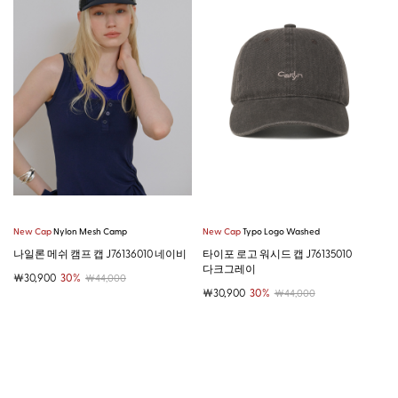
New Cap
Nylon Mesh Camp
New Cap
Typo Logo Washed
나일론 메쉬 캠프 캡 J76136010 네이비
타이포 로고 워시드 캡 J76135010
다크그레이
￦30,900
30%
￦44,000
￦30,900
30%
￦44,000