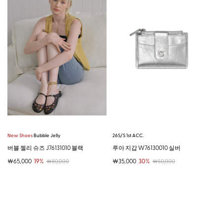
New Shoes
Bubble Jelly
26S/S 1st ACC.
버블 젤리 슈즈 J76131010 블랙
루아 지갑 W76130010 실버
￦65,000
19%
￦35,000
30%
￦80,000
￦50,000