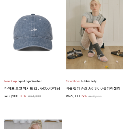
New Cap
Typo Logo Washed
New Shoes
Bubble Jelly
타이포 로고 워시드 캡 J76135010 데님
버블 젤리 슈즈 J76131010 클리어젤리
￦30,900
30%
￦65,000
19%
￦44,000
￦80,000