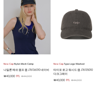
New Cap
Nylon Mesh Camp
New Cap
Typo Logo Washed
나일론 메쉬 캠프 캡 J76136010 네이비
타이포 로고 워시드 캡 J76135010
다크그레이
￦40,000
9%
￦44,000
￦40,000
9%
￦44,000