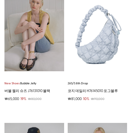
New Shoes
Bubble Jelly
26S/S 8th Drop
버블 젤리 슈즈 J76131010 블랙
코지 데일리 H76145010 포그블루
￦65,000
19%
￦81,000
10%
￦80,000
￦90,000