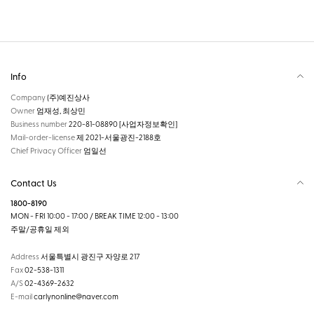
Info
Company
(주)예진상사
Owner
엄재성, 최상민
Business number
220-81-08890
[사업자정보확인]
Mail-order-license
제 2021-서울광진-2188호
Chief Privacy Officer
엄일선
Contact Us
1800-8190
MON - FRI 10:00 - 17:00 / BREAK TIME 12:00 - 13:00
주말/공휴일 제외
Address
서울특별시 광진구 자양로 217
Fax
02-538-1311
A/S
02-4369-2632
E-mail
carlynonline@naver.com