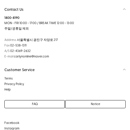
Contact Us
1800-8190
MON - FRI 10:00 - 17:00 / BREAK TIME 12:00 - 13:00
주말/공휴일 제외
Address
서울특별시 광진구 자양로 217
Fax
02-538-1311
A/S
02-4369-2632
E-mail
carlynonline@naver.com
Customer Service
Terms
Privacy Policy
Help
FAQ
Notice
Facebook
Instagram